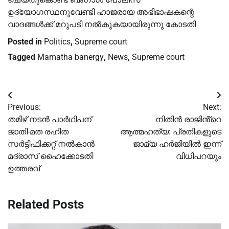
ഉദ്യോഗസ്ഥനുവേണ്ടി ഹാജരായ അഭിഭാഷകന്റെ
വാദങ്ങൾക്ക് മറുപടി നൽകുകയായിരുന്നു കോടതി
Posted in
Politics
,
Supreme court
Tagged
Mamatha banergy
,
News
,
Supreme court
Post
Previous:
Next:
navigation
തമിഴ് നടൻ പാർഥിപന്
നിതിൻ രാജിൻ്റെ
ജാതി-മത രഹിത
ആത്മഹത്യ: പ്രതികളുടെ
സർട്ടിഫിക്കറ്റ് നൽകാൻ
ജാമ്യ ഹര്‍ജിയില്‍ ഇന്ന്
മദ്രാസ് ഹൈക്കോടതി
വിധിപറയും
ഉത്തരവ്
Related Posts