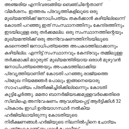
അഞ്ജരിയ എന്നിവരടങ്ങിയ ബെഞ്ചിന്റേതാണ്
വിമർശനം. ഇത്തരം പ്രവൃത്തികളിലൂടെ ഒരു
മുഖ്യമന്ത്രിക്ക് ജനാധിപത്യം തകർക്കാൻ കഴിയില്ലെന്ന്
കോടതി പറഞ്ഞു.ഇത് സംസ്ഥാനത്തിനും കേന്ദ്രത്തിനും
ഇടയിലുള്ള ഒരു തർക്കമല്ല. ഒരു സംസ്ഥാനത്തിന്റെയും
മുഖ്യമന്ത്രിക്ക് ഒരു അന്വേഷണത്തിനിടയിലൂടെ
കടന്നെത്തി ജനാധിപത്യത്തെ അപകടത്തിലാക്കാനും
കഴിയില്ല. എന്നിട്ട് സംസ്ഥാനവും കേന്ദ്രവും തമ്മിലുള്ള
തർക്കമാക്കി മാറ്റരുത്. മുഖ്യമന്ത്രിയായ ഒരാൾ മുഴുവൻ
ജനാധിപത്യത്തെയും അപകടത്തിലാക്കിയ
പ്രവൃത്തിയാണിത്’ കോടതി പറഞ്ഞു.രാജ്യത്തെ
പ്രമുഖ നിയമജ്ഞർ പോലും ഇങ്ങനെയൊരു
സാഹചര്യം പ്രതീക്ഷിച്ചിരിക്കില്ലെന്നും കോടതി
കൂട്ടിച്ചേർത്തു. മമതാ ബാനർജിയടക്കമുള്ളവർക്കെതിരെ
സിബിഐ അന്വേഷണം ആവശ്യപ്പെട്ട് ആർട്ടിക്കിൾ 32
പ്രകാരം ഇഡി ഉദ്യോഗസ്ഥർ നൽകിയ
ഹർജിയിലായിരുന്നു കോടതിയുടെ
നിരീക്ഷണങ്ങൾ.ഹർജിയുടെ നിലനിൽപ്പിനെ ചോദ്യം
ചെയ്തുകൊണ്ട് ബംഗാൾ പോലീസ്