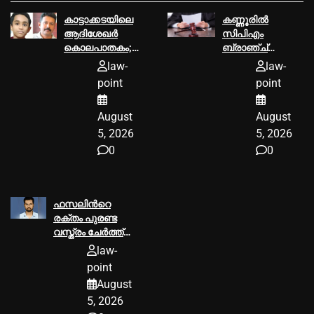
കാട്ടാക്കടയിലെ
കണ്ണൂരില്‍
ആദിശേഖര്‍
സിപിഎം
കൊലപാതകം;
ബ്രാഞ്ച്
പ്രതി
സെക്രട്ടറിയെ
law-
law-
പ്രിയരഞ്ജന്റെ
വധിക്കാൻ
point
point
ശിക്ഷ മരവിപ്പിച്ച്‌
ശ്രമിച്ച കേസ്;
സുപ്രീംകോടതി,
മൂന്ന്
August
August
ജാമ്യം
എസ്ഡിപിഐ
അനുവദിച്ചു
പ്രവര്‍ത്തകര്‍ക്ക്
5, 2026
5, 2026
18 വര്‍ഷം തടവ്
0
0
ശിക്ഷ
ഫസലിന്‍റെ
രക്തം പുരണ്ട
വസ്ത്രം ചേര്‍ത്ത്
പിടിച്ച്‌
law-
പൊട്ടിക്കരഞ്ഞ്
point
ഭാര്യ; തൂവാല
August
കാണാതായ
5, 2026
സംഭവത്തില്‍