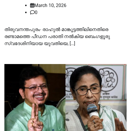
March 10, 2026
0
തിരുവനന്തപുരം∙ രാഹുല്‍ മാങ്കൂട്ടത്തിലിനെതിരെ
രണ്ടാമത്തെ പീഡന പരാതി നല്‍കിയ ബെംഗളൂരു
സ്വദേശിനിയായ യുവതിയെ, […]