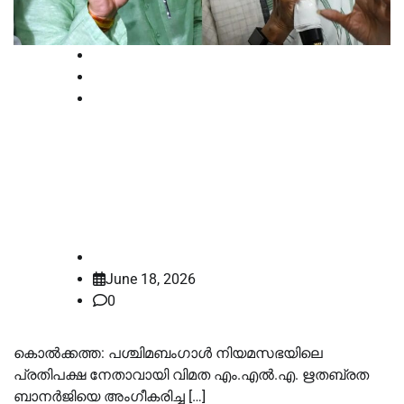
National
News
Politics
ഋതബ്രതയെ പ്രതിപക്ഷ
നേതാവായി അംഗീകരിച്ച നടപടിക്ക്
ഹൈക്കോടതി അനുമതി
law-point
June 18, 2026
0
കൊൽക്കത്ത: പശ്ചിമബംഗാൾ നിയമസഭയിലെ
പ്രതിപക്ഷ നേതാവായി വിമത എം.എൽ.എ. ഋതബ്രത
ബാനർജിയെ അംഗീകരിച്ച […]