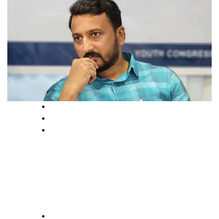
Court
News
Politics
രാഹുൽ മാങ്കൂട്ടത്തിൽ യുവതിയെ
ഭീഷണിപ്പെടുത്തി; ജാമ്യ വ്യവസ്ഥ
ലംഘിച്ചെന്ന് പ്രോസിക്യൂഷൻ
law-point