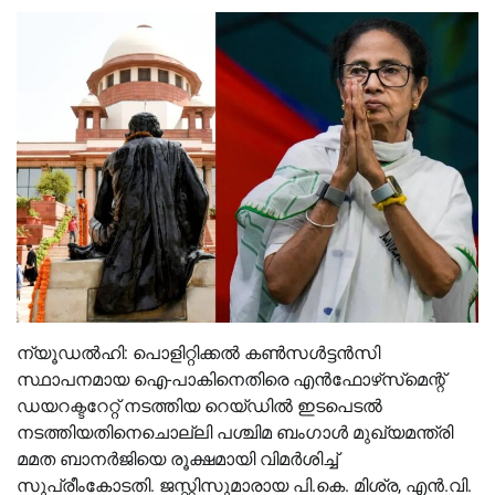
ന്യൂഡൽഹി: പൊളിറ്റിക്കൽ കൺസൾട്ടൻസി
സ്ഥാപനമായ ഐ-പാകിനെതിരെ എൻഫോഴ്‌സ്‌മെന്റ്
ഡയറക്ടറേറ്റ് നടത്തിയ റെയ്ഡിൽ ഇടപെടൽ
നടത്തിയതിനെചൊല്ലി പശ്ചിമ ബംഗാൾ മുഖ്യമന്ത്രി
മമത ബാനർജിയെ രൂക്ഷമായി വിമർശിച്ച്
സുപ്രീംകോടതി. ജസ്റ്റിസുമാരായ പി.കെ. മിശ്ര, എൻ.വി.