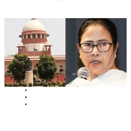
National
Politics
Supreme court
ജുഡീഷ്യൽ ഉദ്യോഗസ്ഥരെ
സംശയിക്കാൻ ധൈര്യപ്പെടരുത്;