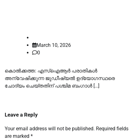
പശ്ചിമ ബംഗാൾ സർക്കാരിനെ
വിമർശിച്ച് സുപ്രീം കോടതി
law-point
March 10, 2026
0
കൊൽക്കത്ത: എസ്‌ഐആർ പരാതികൾ
അന്വേഷിക്കുന്ന ജുഡീഷ്യൽ ഉദ്യോഗസ്ഥരെ
ചോദ്യം ചെയ്തതിന് പശ്ചിമ ബംഗാൾ […]
Leave a Reply
Your email address will not be published.
Required fields
are marked
*