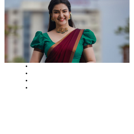
Court
High Court
Kerala
Latest
ഉദ്ഘാടന വരുമാനത്തിന് നികുതി
നല്‍കിയില്ലെന്ന് ജിഎസ്ടി നോട്ടീസ്;
റദ്ദാക്കി ഹൈക്കോടതി