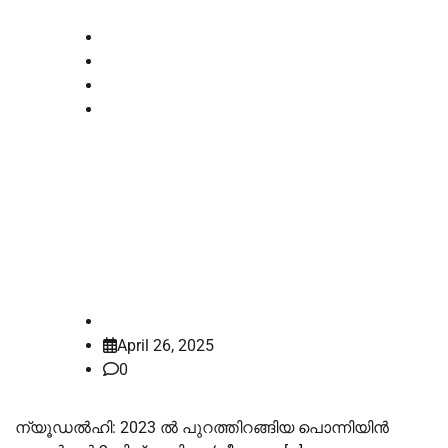
Breaking
Court
National
News
റഹ്മാന്റെ പാട്ട് ശിവസ്തുതിയുടെ
‘കോപ്പിയടി’; രണ്ടു കോടി രൂപ
കെട്ടിവയ്ക്കാന്‍ ഹൈക്കോടതി
ഉത്തരവ്‌
law-point
April 26, 2025
0
ന്യൂഡല്‍ഹി: 2023 ല്‍ പുറത്തിറങ്ങിയ പൊന്നിയിന്‍