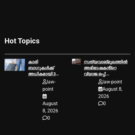
Hot Topics
കാരി
സത്യവാങ്മൂലത്തില്‍
ബാഗുകൾക്ക്
അഭിഭാഷകൻ്റെ
അധികമായി 30
വ്യാജ ഒപ്പ്;
രൂപ ഈടാക്കി;
കൈയ്യോടെ
law-
law-point
ഉപഭോക്താവിന്
പിടികൂടി
point
August 8,
26,000 രൂപ
ഹൈക്കോടതി
2026
നഷ്ടപരിഹാരം
August
0
നൽകാൻ
ഉപഭോക്തൃ
8, 2026
കോടതി
0
ഉത്തരവ്