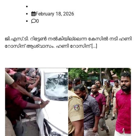
law-point
February 18, 2026
0
ജി.എസ്.ടി. റിട്ടേൺ നൽകിയില്ലെന്ന കേസിൽ നടി ഹണി
റോസിന് ആശ്വാസം. ഹണി റോസിന് […]