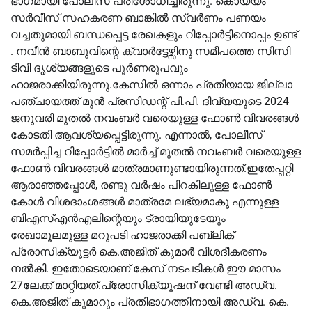
ഭാഗമായി പോലീസ് പരിശോധിച്ചിരുന്നു. കൊയ്യം
സർവീസ് സഹകരണ ബാങ്കില്‍ സ്വർണം പണയം
വച്ചതുമായി ബന്ധപ്പെട്ട രേഖകളും റിപ്പോർട്ടിനൊപ്പം ഉണ്ട്
. നവീൻ ബാബുവിന്റെ ക്വാർട്ടേഴ്സിനു സമീപത്തെ സിസി
ടിവി ദൃശ്യങ്ങളുടെ പൂർണരൂപവും
ഹാജരാക്കിയിരുന്നു.കേസില്‍ ഒന്നാം പ്രതിയായ ജില്ലാ
പഞ്ചായത്ത് മുൻ പ്രസിഡന്റ് പി.പി. ദിവ്യയുടെ 2024
ജനുവരി മുതല്‍ നവംബർ വരെയുള്ള ഫോണ്‍ വിവരങ്ങള്‍
കോടതി ആവശ്യപ്പെട്ടിരുന്നു. എന്നാല്‍, പോലീസ്
സമർപ്പിച്ച റിപ്പോർട്ടില്‍ മാർച്ച്‌ മുതല്‍ നവംബർ വരെയുള്ള
ഫോണ്‍ വിവരങ്ങള്‍ മാത്രമാണുണ്ടായിരുന്നത്.ഇതേപ്പറ്റി
ആരാഞ്ഞപ്പോള്‍, രണ്ടു വർഷം പിറകിലുള്ള ഫോണ്‍
കോള്‍ വിശദാംശങ്ങള്‍ മാത്രമേ ലഭ്യമാകൂ എന്നുള്ള
ബിഎസ്‌എൻഎലിന്റെയും ട്രായിയുടേയും
രേഖാമൂലമുള്ള മറുപടി ഹാജരാക്കി പബ്ലിക്
പ്രോസിക്യൂട്ടർ കെ.അജിത് കുമാർ വിശദീകരണം
നല്‍കി. ഇതോടെയാണ് കേസ് നടപടികള്‍ ഈ മാസം
27ലേക്ക് മാറ്റിയത്.പ്രോസിക്യൂഷന് വേണ്ടി അഡ്വ.
കെ.അജിത് കുമാറും പ്രതിഭാഗത്തിനായി അഡ്വ. കെ.