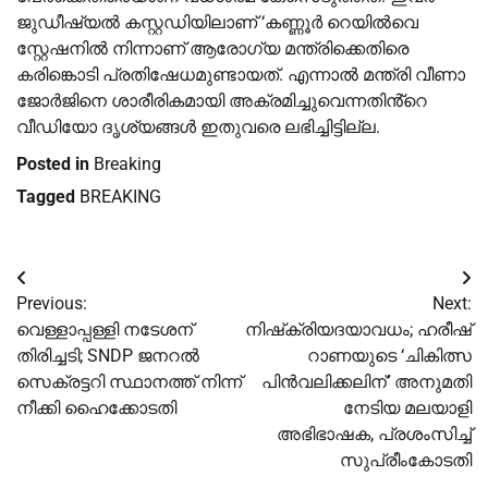
ജുഡീഷ്യല്‍ കസ്റ്റഡിയിലാണ് ‘കണ്ണൂർ റെയില്‍വെ
സ്റ്റേഷനില്‍ നിന്നാണ് ആരോഗ്യ മന്ത്രിക്കെതിരെ
കരിങ്കൊടി പ്രതിഷേധമുണ്ടായത്. എന്നാല്‍ മന്ത്രി വീണാ
ജോർജിനെ ശാരീരികമായി അക്രമിച്ചുവെന്നതിൻ്റെ
വീഡിയോ ദൃശ്യങ്ങള്‍ ഇതുവരെ ലഭിച്ചിട്ടില്ല.
Posted in
Breaking
Tagged
BREAKING
Post
Previous:
Next:
navigation
വെള്ളാപ്പള്ളി നടേശന്
നിഷ്‌ക്രിയദയാവധം; ഹരീഷ്
തിരിച്ചടി; SNDP ജനറല്‍
റാണയുടെ ‘ചികിത്സ
സെക്രട്ടറി സ്ഥാനത്ത് നിന്ന്
പിന്‍വലിക്കലിന്’ അനുമതി
നീക്കി ഹൈക്കോടതി
നേടിയ മലയാളി
അഭിഭാഷക, പ്രശംസിച്ച്‌
സുപ്രീംകോടതി