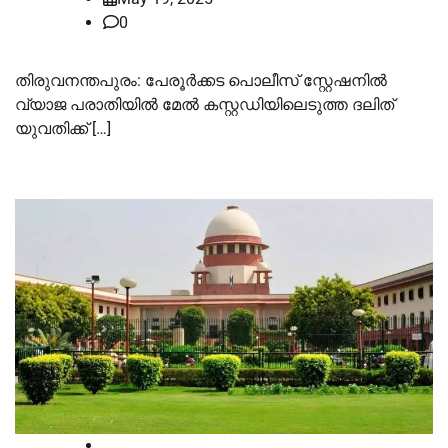
0
തിരുവനന്തപുരം: പേരൂർക്കട പൊലീസ് സ്റ്റേഷനിൽ
വ്യാജ പരാതിയിൽ മേൽ കസ്റ്റഡിയിലെടുത്ത ദലിത്
യുവതിക്ക് […]
Breaking