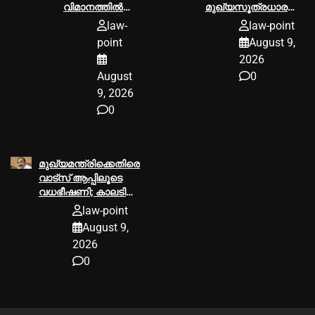
വിമാനത്തില്‍
മുഖ്യസൂത്രധാരന്‍
തൊട്ടടുത്തിരുന്ന
മഞ്ചേരിയില്‍
law-
law-point
യാത്രക്കാരിക്ക്
അറസ്റ്റില്‍
point
August 9,
നേരെ അശ്ലീല
2026
പ്രദര്‍ശനം;
August
0
യുവാവിന് ശിക്ഷ
വിധിച്ച്‌ യുകെ
9, 2026
കോടതി
0
മുഖ്യമന്ത്രിക്കെതിരെ
വാട്സ് ആപ്പിലൂടെ
വധഭീഷണി; കാലടി
സ്വദേശിക്കെതിരെ
law-point
കേസെടുത്ത്
August 9,
പൊലീസ്
2026
0