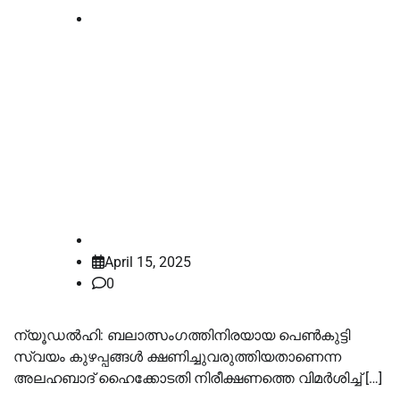
Supreme court
ഇതവള്‍ സ്വയം ക്ഷണിച്ച്
വരുത്തിയതെന്ന അലഹബാദ്
ഹൈക്കോടതിയുടെ പരാമര്‍ശം:
രൂക്ഷ വിമര്‍ശനവുമായി
സുപ്രീംകോടതി
law-point
April 15, 2025
0
ന്യൂഡല്‍ഹി: ബലാത്സംഗത്തിനിരയായ പെണ്‍കുട്ടി
സ്വയം കുഴപ്പങ്ങള്‍ ക്ഷണിച്ചുവരുത്തിയതാണെന്ന
അലഹബാദ് ഹൈക്കോടതി നിരീക്ഷണത്തെ വിമര്‍ശിച്ച് […]