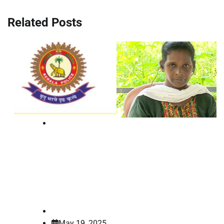
Related Posts
Breaking
പേരൂർക്കട പൊലീസ് സ്റ്റേഷനിൽ
ദലിത് യുവതിക്ക് ക്രൂരപീഡനം:
എസ്‌ഐ പ്രസാദിന് സസ്‌പെൻഷൻ
law-point
May 19, 2025