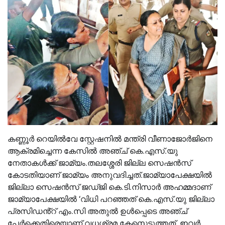
കണ്ണൂർ റെയില്‍വേ സ്റ്റേഷനില്‍ മന്ത്രി വീണാജോർജിനെ
ആക്രമിച്ചെന്ന കേസില്‍ അഞ്ച് കെ.എസ്.യു
നേതാകള്‍ക്ക് ജാമ്യം.തലശ്ശേരി ജില്ല സെഷൻസ്
കോടതിയാണ് ജാമ്യം അനുവദിച്ചത്.ജാമ്യാപേക്ഷയില്‍
ജില്ലാ സെഷൻസ് ജഡ്ജി കെ.ടി.നിസാർ അഹമ്മദാണ്
ജാമ്യാപേക്ഷയില്‍ ‘വിധി പറഞ്ഞത് കെ.എസ്.യു ജില്ലാ
പ്രസിഡൻ്റ് എം.സി അതുല്‍ ഉള്‍പ്പെടെ അഞ്ച്
പേർക്കെതിരെയാണ് വധശ്രമ കേസെടുത്തത്. ഇവർ