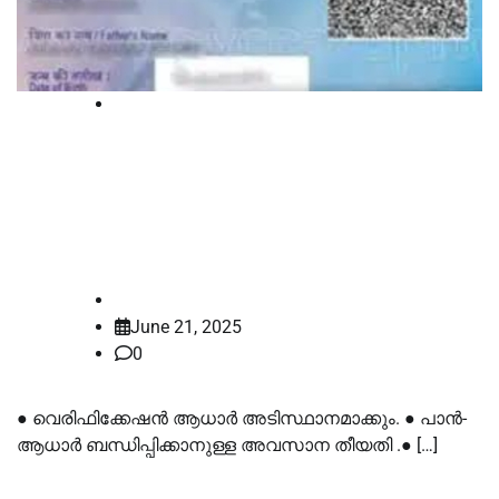
News
പാൻ കാർഡ് നിയമങ്ങളിൽ വരുന്നു
വൻ മാറ്റം: ജൂലൈ 1 മുതൽ ആധാർ
നിർബന്ധം
law-point
June 21, 2025
0
● വെരിഫിക്കേഷൻ ആധാർ അടിസ്ഥാനമാക്കും. ● പാൻ-
ആധാർ ബന്ധിപ്പിക്കാനുള്ള അവസാന തീയതി .● […]