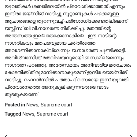
യുവതികൾ ശബരിമലയിൽ പ്രവേശിക്കാത്തത് എന്നും
ഇന്ദിരാ ജയ്സിങ് വാദിച്ചു.നൂറ്റാണ്ടുകൾ പഴക്കമുള്ള
ആചാരങ്ങളെ തുറന്നുവച്ച് പരിശോധിക്കേണ്ടതില്ലെന്ന്
ജസ്റ്റിസ് ബി.വി.നാഗരത്ന നിരീക്ഷിച്ചു. മതത്തിന്റെ
അന്തസത്ത ഇല്ലാതാക്കാനാകില്ല. ഈ നാടിന്റെ
നാഗരികവും മതപരവുമായ ചരിത്രത്തെ
അവഗണിക്കാനാകില്ലെന്നും ജ.നാഗരത്ന ചൂണ്ടിക്കാട്ടി.
അവിശ്വാസിക്ക് മതവിഷയവുമായി ബന്ധമില്ലെന്നും
നാഗരത്ന പറഞ്ഞു. അതേസമയം അനിവാര്യ മതാചാരം
കോടതിക്ക് തീരുമാനിക്കാനാകുമെന്ന് ഇന്ദിര ജെയ്സിങ്
വാദിച്ചു. റഫറൻസിൽ പത്താം ദിവസമായ ഇന്ന് യുവതി
പ്രവേശനത്തെ അനുകൂലിക്കുന്നവരുടെ വാദം
തുടരുകയാണ്.
Posted in
News
,
Supreme court
Tagged
News
,
Supreme court