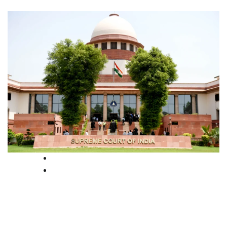
News
Supreme court
ചിലന്തിയാർ ചെക്ക് ഡാം! ഹരിത
ട്രൈബ്യൂണൽ ഉത്തരവ് സുപ്രീം