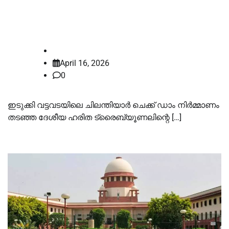
കോടതി സ്റ്റേ ചെയ്തു; കേരളത്തിന്
ആശ്വാസം
law-point
April 16, 2026
0
ഇടുക്കി വട്ടവടയിലെ ചിലന്തിയാർ ചെക്ക് ഡാം നിർമ്മാണം
തടഞ്ഞ ദേശീയ ഹരിത ട്രൈബ്യൂണലിന്റെ […]