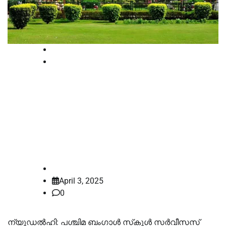
National
News
ബംഗാളിലെ അധ്യാപക
നിയമനങ്ങള്‍ റദ്ദാക്കിയ
ഹൈക്കോടതി ഉത്തരവ് ശരിവെച്ച്
സുപ്രീംകോടതി
law-point
April 3, 2025
0
ന്യൂഡല്‍ഹി: പശ്ചിമ ബംഗാള്‍ സ്‌കൂള്‍ സര്‍വീസസ്